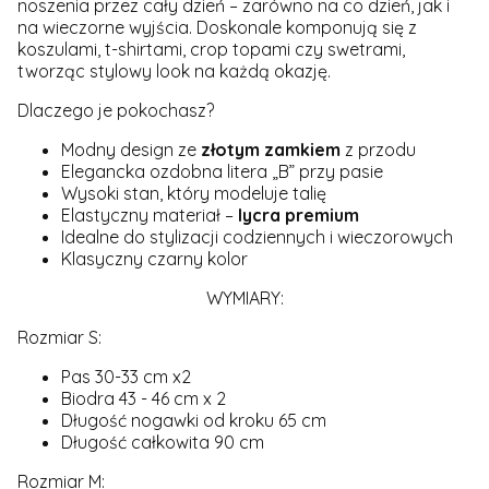
noszenia przez cały dzień – zarówno na co dzień, jak i
na wieczorne wyjścia. Doskonale komponują się z
koszulami, t-shirtami, crop topami czy swetrami,
tworząc stylowy look na każdą okazję.
Dlaczego je pokochasz?
Modny design ze
złotym zamkiem
z przodu
Elegancka ozdobna litera „B” przy pasie
Wysoki stan, który modeluje talię
Elastyczny materiał –
lycra premium
Idealne do stylizacji codziennych i wieczorowych
Klasyczny czarny kolor
WYMIARY:
Rozmiar S:
Pas 30-33 cm x2
Biodra 43 - 46 cm x 2
Długość nogawki od kroku 65 cm
Długość całkowita 90 cm
Rozmiar M: