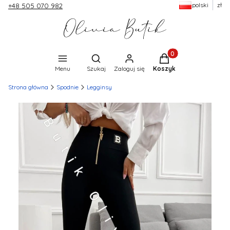
polski
zł
+48 505 070 982
Produkty w koszyku:
Otwórz wyszukiwarkę
Menu
Szukaj
Zaloguj się
Koszyk
Strona główna
Spodnie
Legginsy