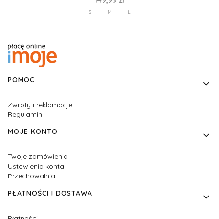
149,99 zł
S
M
L
Linki w stopce
POMOC
Zwroty i reklamacje
Regulamin
MOJE KONTO
Twoje zamówienia
Ustawienia konta
Przechowalnia
PŁATNOŚCI I DOSTAWA
Płatności