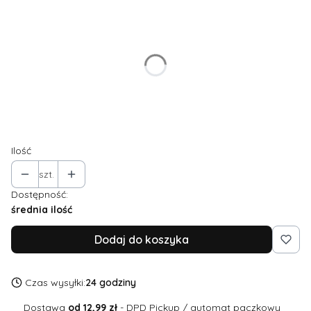
Wybierz wariant produktu:
Poszczególne warianty mogą różnić się ceną
*
Rozmiar
S
M
L
Ilość
szt.
Dostępność:
średnia ilość
Dodaj do koszyka
Czas wysyłki:
24 godziny
Dostawa
od 12,99 zł
- DPD Pickup / automat paczkowy