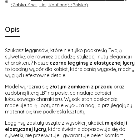
(Żabka, Shell, Lidl, Kaufland) (Polska)
Opis
Szukasz legginsów, które nie tylko podkreślą Twoją
sylwetkę, ale również dodadzą stylizacji nuty elegancji i
charakteru? Nasze
czarne legginsy z elastycznej lycry
to idealny wybór dla kobiet, które cenią wygodę, modny
wygląd i efektowne detale.
Model wyróżnia się
złotym zamkiem z przodu
oraz
ozdobną literą „B” na pasie, co nadaje całości
luksusowego charakteru. Wysoki stan doskonale
modeluje talię i optycznie wydłuża nogi, a przylegający
materiał pięknie podkreśla kształty.
Legginsy zostały uszyte z wysokiej jakości,
miękkiej i
elastycznej lycry
, która świetnie dopasowuje się do
sylwetki, nie prześwituje i gwarantuje pełen komfort