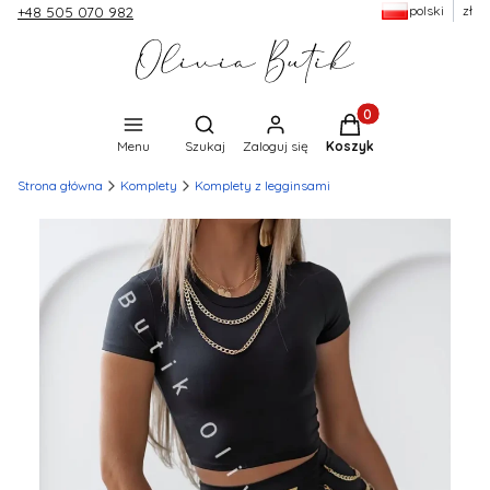
polski
zł
+48 505 070 982
Produkty w koszyku:
Otwórz wyszukiwarkę
Menu
Szukaj
Zaloguj się
Koszyk
Strona główna
Komplety
Komplety z legginsami