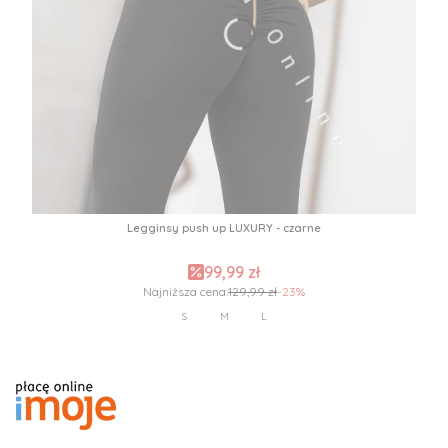
Legginsy push up LUXURY - czarne
99,99 zł
Najniższa cena:
129,99 zł
-23%
S
M
L