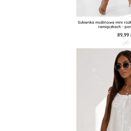
Sukienka muślinowa mini roz
ramiączkach - p
89,99 
UNI