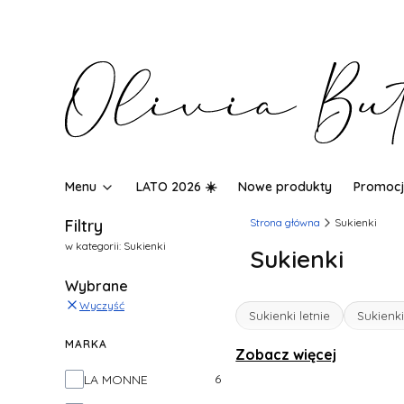
Menu
LATO 2026 ☀️
Nowe produkty
Promocj
Filtry
Strona główna
Sukienki
w kategorii: Sukienki
Sukienki
Wybrane
Wyczyść
Sukienki letnie
Sukienk
MARKA
Zobacz więcej
Marka
6
LA MONNE