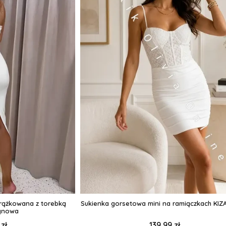
prążkowana z torebką
Sukienka gorsetowa mini na ramiączkach KIZA 
rynowa
zł
139,99 zł