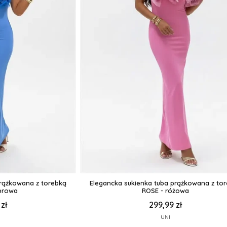
prążkowana z torebką
Elegancka sukienka tuba prążkowana z to
browa
ROSE - różowa
zł
299,99 zł
UNI