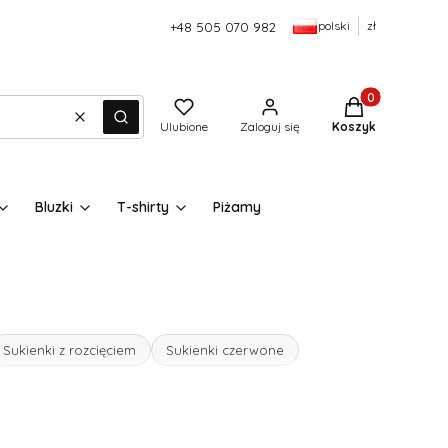
polski
zł
+48 505 070 982
Produkty w kos
Wyczyść
Szukaj
Ulubione
Zaloguj się
Koszyk
Bluzki
T-shirty
Piżamy
Sukienki z rozcięciem
Sukienki czerwone