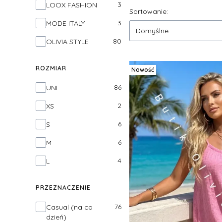
3
LOOX FASHION
Lista produktów
Sortowanie:
3
MODE ITALY
Domyślne
80
OLIVIA STYLE
ROZMIAR
Nowość
Rozmiar
86
UNI
2
XS
6
S
6
M
4
L
PRZEZNACZENIE
Przeznaczenie
76
Casual (na co
dzień)