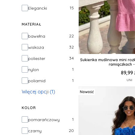
15
Elegancki
MATERIAŁ
Materiał
22
bawełna
32
wiskoza
34
poliester
Sukienka muślinowa mini roz
ramiączkach 
1
nylon
89,99 
1
UNI
poliamid
Więcej opcji (1)
Nowość
KOLOR
Kolor
1
pomarańczowy
20
czarny