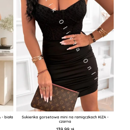
- biała
Sukienka gorsetowa mini na ramiączkach KIZA -
czarna
139,99 zł