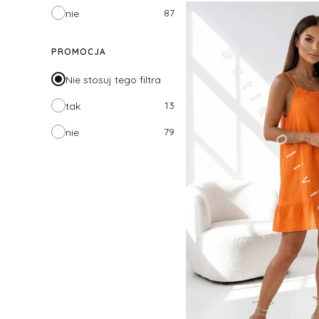
87
nie
PROMOCJA
Nie stosuj tego filtra
13
tak
79
nie