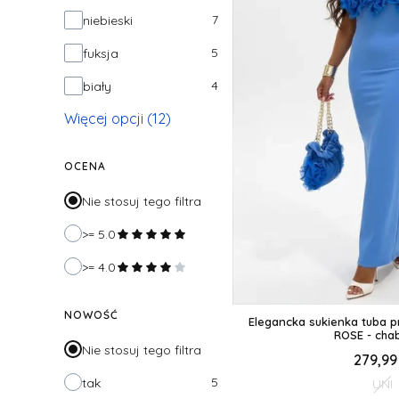
7
niebieski
5
fuksja
4
biały
Więcej opcji (12)
OCENA
Nie stosuj tego filtra
>= 5.0
>= 4.0
NOWOŚĆ
Elegancka sukienka tuba 
ROSE - cha
Nie stosuj tego filtra
279,99 
5
tak
UNI