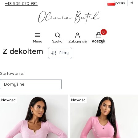
polski
zł
+48 505 070 982
Produkty w koszyku:
Otwórz wyszukiwarkę
Menu
Szukaj
Zaloguj się
Koszyk
Z dekoltem
Filtry
Lista produktów
Sortowanie:
Domyślne
Nowość
Nowość