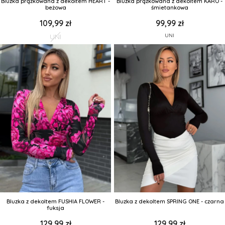
Bluzka prążkowana z dekoltem HEART -
Bluzka prążkowana z dekoltem KARO -
beżowa
śmietankowa
109,99 zł
99,99 zł
UNI
UNI
Bluzka z dekoltem FUSHIA FLOWER -
Bluzka z dekoltem SPRING ONE - czarna
fuksja
129,99 zł
129,99 zł