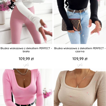
Bluzka wiskozowa z dekoltem PERFECT -
Bluzka wiskozowa z dekoltem PERFECT -
biała
czarna
109,99 zł
109,99 zł
UNI
UNI