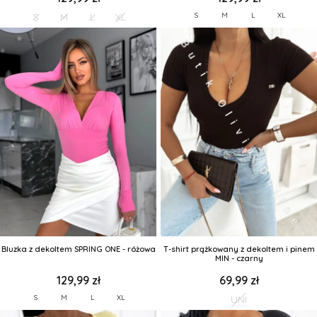
S
M
L
XL
S
M
L
XL
Bluzka z dekoltem SPRING ONE - różowa
T-shirt prążkowany z dekoltem i pinem
MIN - czarny
129,99 zł
69,99 zł
S
M
L
XL
UNI