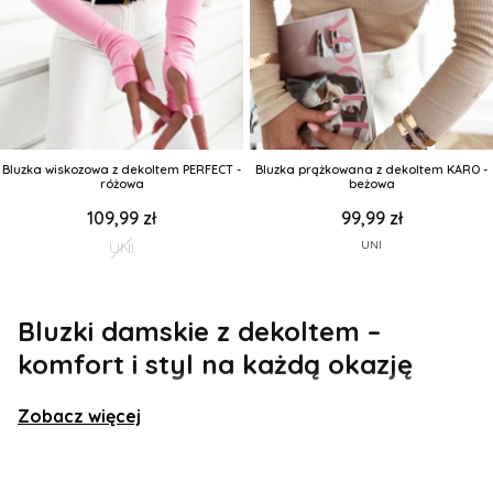
Bluzka wiskozowa z dekoltem PERFECT -
Bluzka prążkowana z dekoltem KARO -
różowa
beżowa
109,99 zł
99,99 zł
UNI
UNI
Bluzki damskie z dekoltem –
komfort i styl na każdą okazję
Bluzki damskie z dekoltem to jedna z najczęściej
Zobacz więcej
wybieranych kategorii odzieży w kobiecej garderobie.
Bez względu na sezon, okazję czy styl –
bluzki damskie
z dekoltem
łączą w sobie elegancję, wygodę i