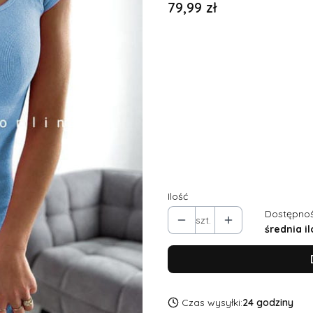
79,99 zł
Cena
Wybierz wariant produktu:
Poszczególne warianty mogą ró
*
Rozmiar
UNI
Ilość
Dostępnoś
szt.
średnia il
Czas wysyłki:
24 godziny