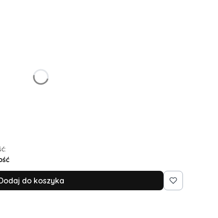
żnić się ceną
ć:
ość
Dodaj do koszyka