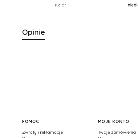
Kolor
niebi
Opinie
Linki w stopce
POMOC
MOJE KONTO
Zwroty i reklamacje
Twoje zamówienia