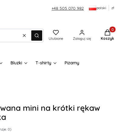
polski
zł
+48 505 070 982
Produkty w kos
Wyczyść
Szukaj
Ulubione
Zaloguj się
Koszyk
Bluzki
T-shirty
Piżamy
wana mini na krótki rękaw
ka
zje: 0)