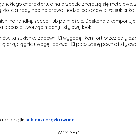
nckiego charakteru, a na przodzie znajdują się metalowe, zł
łote atrapy nap na prawej nodze, co sprawia, że sukienka ta
etnich, na randkę, spacer lub po mieście. Doskonale komponuje
a obcasie, tworząc modny i stylowy look.
ów, ta sukienka zapewni Ci wygodę i komfort przez cały dzień
ą przyciągnie uwagę i pozwoli Ci poczuć się pewnie i stylowo
kategorię ▶️
sukienki prążkowane
WYMIARY: