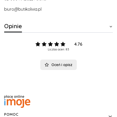
biuro@butikolivia.pl
Opinie
4.76
Liczba ocen: 83
Oceń i opisz
Linki w stopce
POMOC