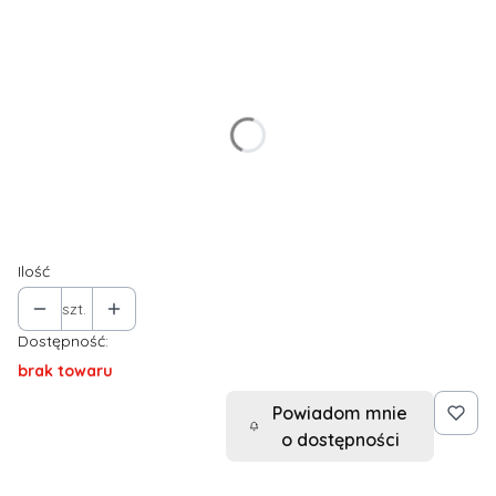
Wybierz wariant produktu:
Poszczególne warianty mogą różnić się ceną
*
Rozmiar
S
M
L
Ilość
szt.
Dostępność:
brak towaru
Powiadom mnie
o dostępności