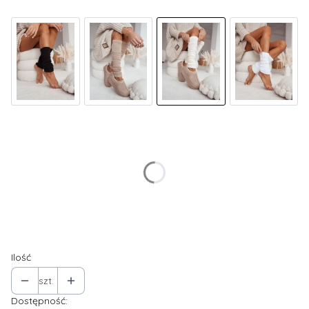
Wybierz wariant produktu:
Poszczególne warianty mogą różnić się ceną
*
Rozmiar
37-41
Ilość
szt.
Dostępność: