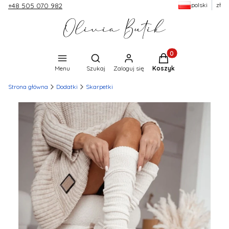
polski
zł
+48 505 070 982
Produkty w koszyku:
Otwórz wyszukiwarkę
Menu
Szukaj
Zaloguj się
Koszyk
Strona główna
Dodatki
Skarpetki