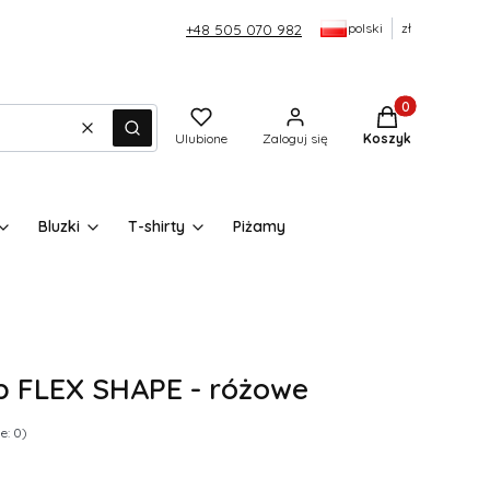
polski
zł
+48 505 070 982
Produkty w kos
Wyczyść
Szukaj
Ulubione
Zaloguj się
Koszyk
Bluzki
T-shirty
Piżamy
p FLEX SHAPE - różowe
e: 0)