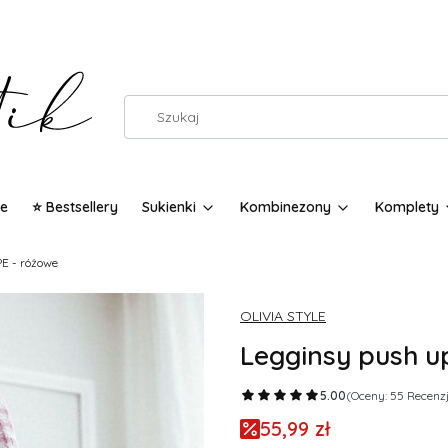
e
⭐ Bestsellery
Sukienki
Kombinezony
Komplety
E - różowe
OLIVIA STYLE
Legginsy push u
5.00
(Oceny: 55 Recenzj
55,99 zł