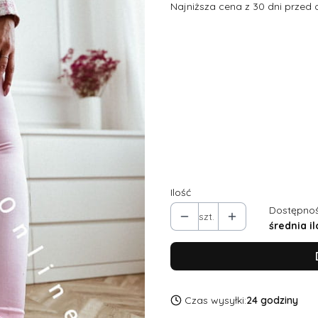
Najniższa cena z 30 dni przed 
Wybierz wariant produktu:
Poszczególne warianty mogą ró
*
Rozmiar
UNI
Ilość
Dostępnoś
szt.
średnia il
Czas wysyłki:
24 godziny