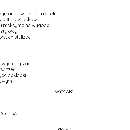
ymanie i wysmuklenie talii
ształtu pośladków
ć i maksymalna wygoda
 stylowy
wych stylizacji
wych stylizacji
ćwiczeń
ące pośladki
óżowym
WYMIARY:
69 cm x2
SKŁAD: