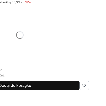
obniżką:
89,99 zł
-38%
żnić się ceną
ć:
ość
Dodaj do koszyka