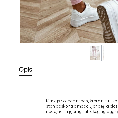
Opis
Marzysz o legginsach, które nie tylk
stan doskonale modeluje talię, a ela
nadając im jędrny i atrakcyjny wygląd