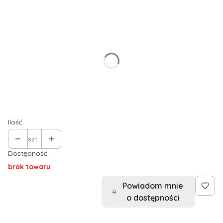
Wybierz wariant produktu:
Poszczególne warianty mogą różnić się ceną
*
Rozmiar
UNI
Ilość
szt.
Dostępność:
brak towaru
Powiadom mnie
o dostępności