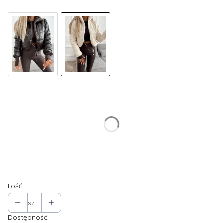
Wybierz wariant produktu:
Poszczególne warianty mogą różnić się ceną
*
Rozmiar
S
M
L
XL
Ilość
szt.
Dostępność: