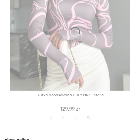
Bluzka dopasowana GREY PINK - szara
129,99 zł
S
M
L
XL