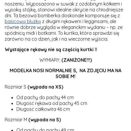
noszeniu. Wyposażona w suwak z ozdobnym kółkiem i
wysoką stójkę, stanowi idealne okrycie na chłodniejsze
dni. Ta beżowa bomberka doskonale komponuje się z
basicową bluzką
z długim rękawem i legginsami, ale
równie dobrze wygląda w eleganckim wydaniu – np. ze
spódnicą midi i botkami. To kurtka, która sprawdzi się
zarówno na co dzień, jak i na wieczorne wyjścia.
Wystające rękawy nie są częścią kurtki
‼️
WYMIARY:
(ZANIŻONE!!!)
MODELKA NOSI NORMALNIE S, NA ZDJĘCIU MA NA
SOBIE M!
Rozmiar S
(wypada na XS)
Od pachy do pachy 44 cm
Długość rękawa od pachy 45 cm
Długość całkowita 46 cm
Rozmiar M
(wypada na S)
Od pachy do pachy 49 cm