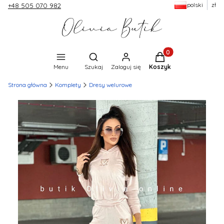
polski
zł
+48 505 070 982
Produkty w koszyku:
Otwórz wyszukiwarkę
Menu
Szukaj
Zaloguj się
Koszyk
Strona główna
Komplety
Dresy welurowe