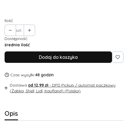
XS
S
M
L
Ilość
szt.
Dostępność:
średnia ilość
Dodaj do koszyka
Czas wysyłki:
48 godzin
Dostawa
od 12,99 zł
- DPD Pickup / automat paczkowy
(Żabka, Shell, Lidl, Kaufland) (Polska)
Opis