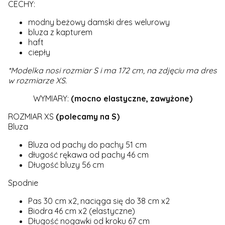
CECHY:
modny beżowy damski dres welurowy
bluza z kapturem
haft
ciepły
*Modelka nosi rozmiar S i ma 172 cm, na zdjęciu ma dres
w rozmiarze XS.
WYMIARY:
(mocno elastyczne, zawyżone)
ROZMIAR XS
(polecamy na S)
Bluza
Bluza od pachy do pachy 51 cm
długość rękawa od pachy 46 cm
Długość bluzy 56 cm
Spodnie
Pas 30 cm x2, naciąga się do 38 cm x2
Biodra 46 cm x2 (elastyczne)
Długość nogawki od kroku 67 cm