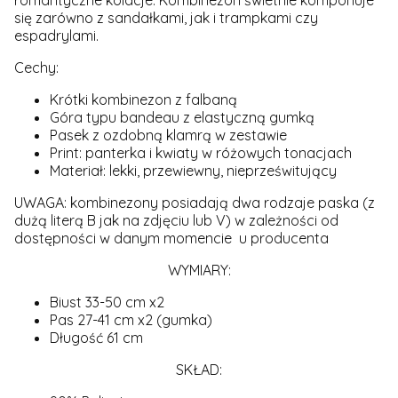
romantyczne kolacje. Kombinezon świetnie komponuje
się zarówno z sandałkami, jak i trampkami czy
espadrylami.
Cechy:
Krótki kombinezon z falbaną
Góra typu bandeau z elastyczną gumką
Pasek z ozdobną klamrą w zestawie
Print: panterka i kwiaty w różowych tonacjach
Materiał: lekki, przewiewny, nieprześwitujący
UWAGA: kombinezony posiadają dwa rodzaje paska (z
dużą literą B jak na zdjęciu lub V) w zależności od
dostępności w danym momencie u producenta
WYMIARY:
Biust 33-50 cm x2
Pas 27-41 cm x2 (gumka)
Długość 61 cm
SKŁAD: