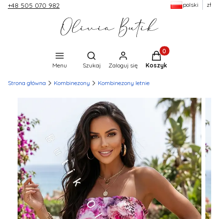
polski
zł
+48 505 070 982
Produkty w koszyku:
Otwórz wyszukiwarkę
Menu
Szukaj
Zaloguj się
Koszyk
Strona główna
Kombinezony
Kombinezony letnie