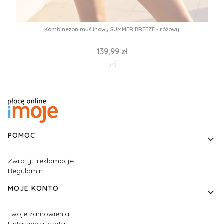
Kombinezon muślinowy SUMMER BREEZE - różowy
139,99 zł
UNI
Linki w stopce
POMOC
Zwroty i reklamacje
Regulamin
MOJE KONTO
Twoje zamówienia