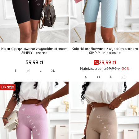
Kolarki prążkowane z wysokim stanem
Kolarki prążkowane z wysokim stanem
SIMPLY - czarne
SIMPLY - niebieskie
59,99 zł
29,99 zł
Najniższa cena:
59,99 zł
-50%
M
S
L
XL
XL
S
M
L
Okazja