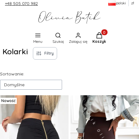
polski
zł
+48 505 070 982
Produkty w koszyku:
Otwórz wyszukiwarkę
Menu
Szukaj
Zaloguj się
Koszyk
Kolarki
Filtry
Lista produktów
Sortowanie:
Domyślne
Nowość