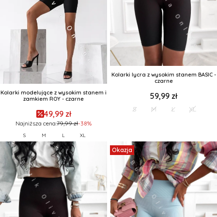
Kolarki lycra z wysokim stanem BASIC -
czarne
Kolarki modelujące z wysokim stanem i
59,99 zł
zamkiem ROY - czarne
S
M
L
XL
49,99 zł
Najniższa cena:
79,99 zł
-38%
S
M
L
XL
Okazja