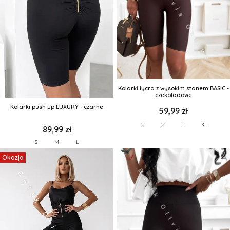
Kolarki lycra z wysokim stanem BASIC -
czekoladowe
Kolarki push up LUXURY - czarne
59,99 zł
S
M
L
XL
89,99 zł
S
M
L
Okazja