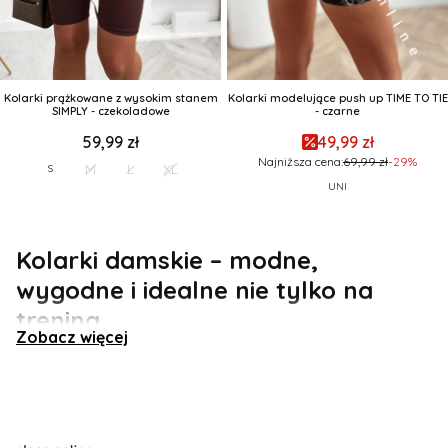
Kolarki prążkowane z wysokim stanem
Kolarki modelujące push up TIME TO TIE
SIMPLY - czekoladowe
- czarne
59,99 zł
49,99 zł
Najniższa cena:
69,99 zł
-29%
M
L
XL
S
UNI
Kolarki damskie – modne,
wygodne i idealne nie tylko na
trening
Zobacz więcej
Szukasz bazy do letnich stylizacji, która łączy w sobie
bezkompromisowy komfort i najnowsze trendy ze
światowych wybiegów?
Krótkie legginsy
, znane szerzej
jako kolarki (biker shorts), to absolutny must-have w
szafie każdej kobiety, która ceni sobie swobodę ruchów