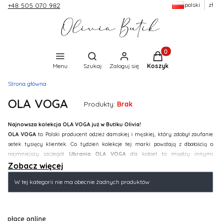
polski
zł
+48 505 070 982
Produkty w koszyku:
Otwórz wyszukiwarkę
Menu
Szukaj
Zaloguj się
Koszyk
Strona główna
OLA VOGA
Produkty:
Brak
Najnowsza kolekcja OLA VOGA już w Butiku Olivia!
OLA VOGA
to Polski producent odzież damskiej i męskiej, który zdobył zaufanie
setek tysięcy klientek. Co tydzień kolekcje tej marki powstają z dbałością o
najmniejszy szczegół.
Ubrania OLA VOGA
dla kobiet to między innymi
bawełniane t-shirty na lato w oryginalnych wzorach i kolorach, dopasowane
Zobacz więcej
sukienki mini oraz przepiękne, zwiewne sukienki maxi, w których zaskoczysz
Lista produktów
W tej kategorii nie ma obecnie żadnych produktów
swoich znajomych.
Tylko największe
hity z każdej kolekcji OLAVOGA
znajdziesz już dziś w Butiku
Olivia!