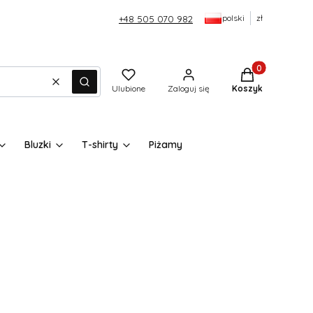
polski
zł
+48 505 070 982
Produkty w kos
Wyczyść
Szukaj
Ulubione
Zaloguj się
Koszyk
Bluzki
T-shirty
Piżamy