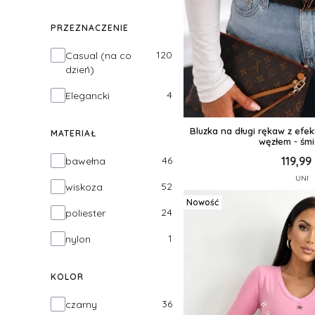
PRZEZNACZENIE
Przeznaczenie
120
Casual (na co
dzień)
4
Elegancki
Bluzka na długi rękaw z ef
MATERIAŁ
węzłem - śm
Materiał
119,99 
46
bawełna
UNI
52
wiskoza
Nowość
24
poliester
1
nylon
KOLOR
Kolor
36
czarny