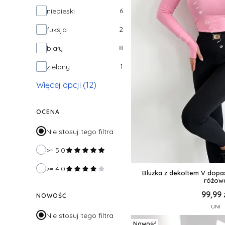
6
niebieski
2
fuksja
8
biały
1
zielony
Więcej opcji (12)
OCENA
Nie stosuj tego filtra
>= 5.0
>= 4.0
Bluzka z dekoltem V dop
różow
99,99 
NOWOŚĆ
UNI
Nie stosuj tego filtra
Nowość