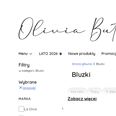
Menu
LATO 2026 ☀️
Nowe produkty
Promocj
Filtry
Strona główna
Bluzki
w kategorii: Bluzki
Bluzki
Wybrane
Wyczyść
Na lato
Topy
Z dek
Zobacz więcej
MARKA
Marka
1
La Diva