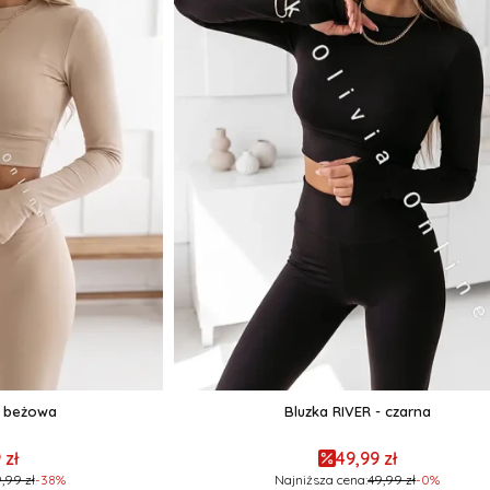
- beżowa
Bluzka RIVER - czarna
 zł
49,99 zł
,99 zł
-38%
Najniższa cena:
49,99 zł
-0%