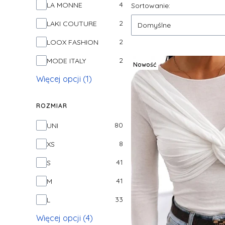
Lista produktów
4
LA MONNE
Sortowanie:
2
LAKI COUTURE
Domyślne
2
LOOX FASHION
2
MODE ITALY
Nowość
Więcej opcji (1)
ROZMIAR
Rozmiar
80
UNI
8
XS
41
S
41
M
33
L
Więcej opcji (4)