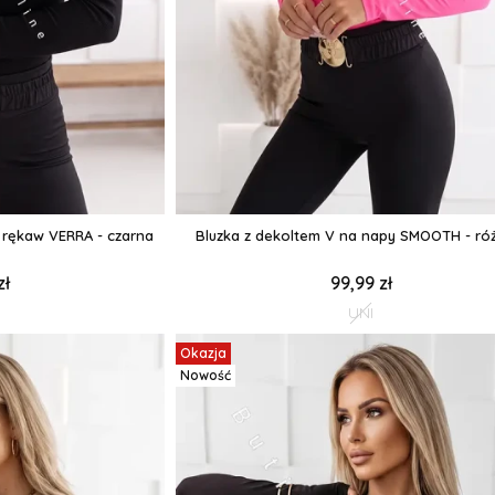
 rękaw VERRA - czarna
Bluzka z dekoltem V na napy SMOOTH - r
zł
99,99 zł
UNI
Okazja
Nowość