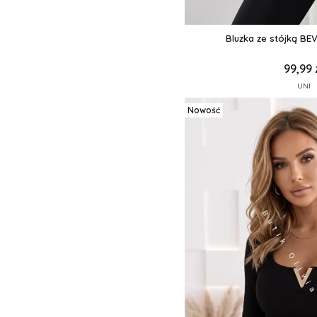
Bluzka ze stójką BE
99,99 
UNI
Nowość