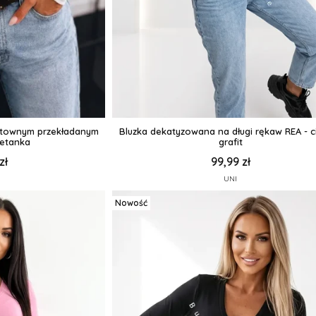
ektownym przekładanym
Bluzka dekatyzowana na długi rękaw REA - 
ietanka
grafit
zł
99,99 zł
UNI
Nowość