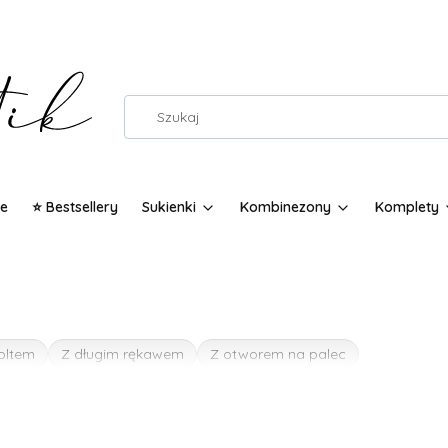
e
⭐ Bestsellery
Sukienki
Kombinezony
Komplety
oltem
Z długim rękawem
Z otworem na palec