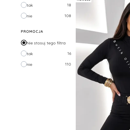
18
tak
108
nie
PROMOCJA
Nie stosuj tego filtra
16
tak
110
nie