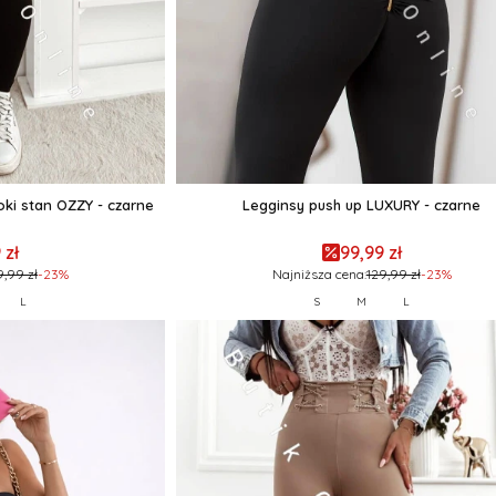
oki stan OZZY - czarne
Legginsy push up LUXURY - czarne
 zł
99,99 zł
9,99 zł
-23%
Najniższa cena:
129,99 zł
-23%
L
S
M
L