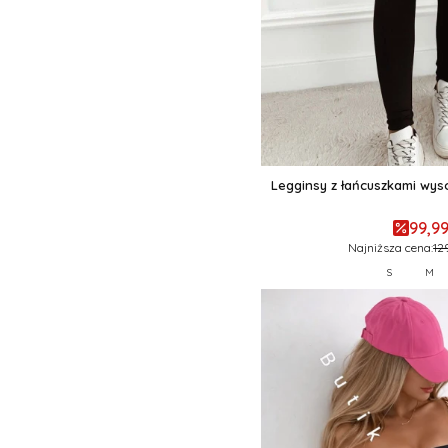
Legginsy z łańcuszkami wys
99,99
Najniższa cena:
12
S
M