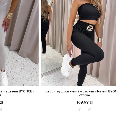
okim stanem BYONCE -
Legginsy z paskiem i wysokim stanem BYO
e
czarne
zł
169,99 zł
M
S
M