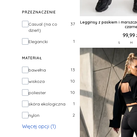
PRZEZNACZENIE
Legginsy z paskiem i marszc
Przeznaczenie
37
Casual (na co
czarn
dzień)
99,99 
1
Elegancki
S
M
MATERIAŁ
Materiał
13
bawełna
10
wiskoza
10
poliester
1
skóra ekologiczna
2
nylon
Więcej opcji (1)