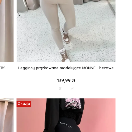
RS -
Legginsy prążkowane modelujące MONNE - beżowe
139,99 zł
S
M
Okazja