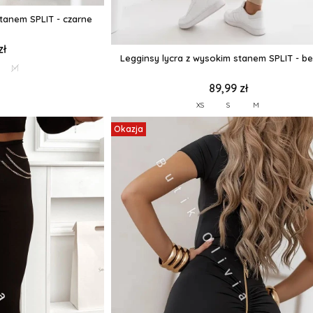
stanem SPLIT - czarne
zł
Legginsy lycra z wysokim stanem SPLIT - b
M
89,99 zł
XS
S
M
Okazja