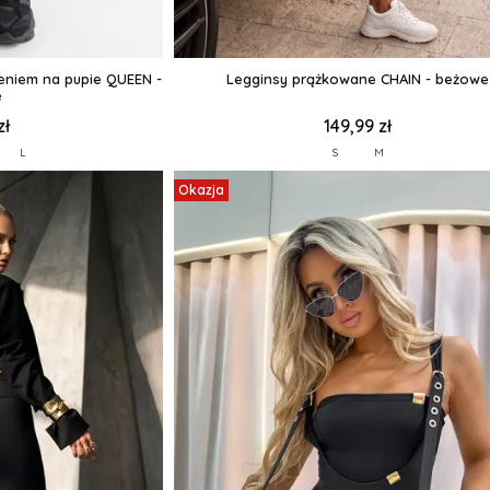
zeniem na pupie QUEEN -
Legginsy prążkowane CHAIN - beżowe
e
zł
149,99 zł
L
S
M
Okazja