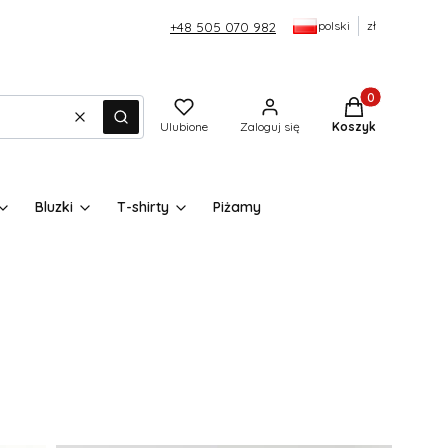
polski
zł
+48 505 070 982
Produkty w kos
Wyczyść
Szukaj
Ulubione
Zaloguj się
Koszyk
Bluzki
T-shirty
Piżamy