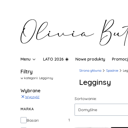
Menu
LATO 2026 ☀️
Nowe produkty
Promocj
Filtry
Strona główna
Spodnie
Le
w kategorii: Legginsy
Legginsy
Wybrane
Wyczyść
Lista produktów
Sortowanie:
MARKA
Domyślne
Marka
1
Basari