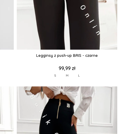
Legginsy z push-up BRIS - czarne
99,99 zł
S
M
L