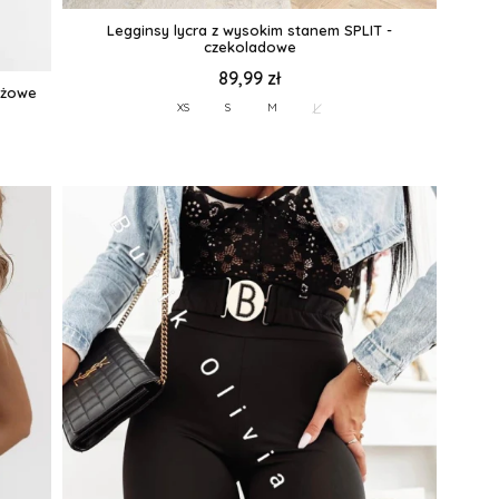
Legginsy lycra z wysokim stanem SPLIT -
czekoladowe
89,99 zł
eżowe
L
XS
S
M