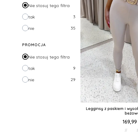
Nie stosuj tego filtra
3
tak
35
nie
PROMOCJA
Nie stosuj tego filtra
9
tak
29
nie
Legginsy z paskiem i wys
beżow
169,99 
S