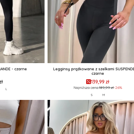
RANDE - czarne
Legginsy prążkowane z szelkami SUSPENDE
czarne
zł
139,99 zł
Najniższa cena:
189,99 zł
-26%
L
S
M