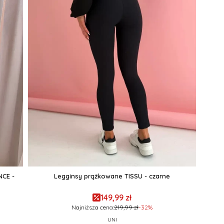
NCE -
Legginsy prążkowane TISSU - czarne
149,99 zł
Najniższa cena:
219,99 zł
-32%
UNI