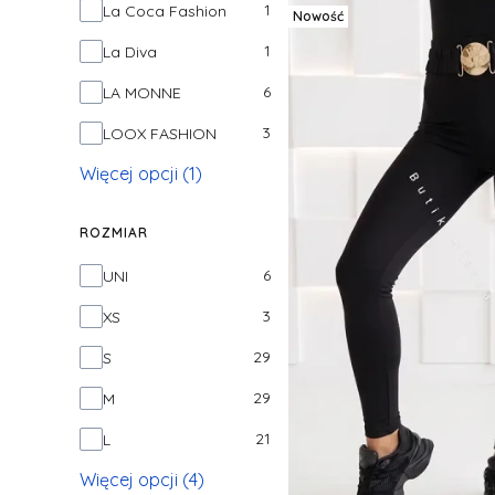
1
La Coca Fashion
Nowość
1
La Diva
6
LA MONNE
3
LOOX FASHION
Więcej opcji (1)
ROZMIAR
Rozmiar
6
UNI
3
XS
29
S
29
M
21
L
Więcej opcji (4)