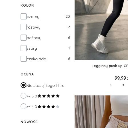
KOLOR
Kolor
23
czarny
2
różowy
6
beżowy
1
szary
6
czekolada
Legginsy push up G
OCENA
99,99 
Nie stosuj tego filtra
S
M
>= 5.0
>= 4.0
NOWOŚĆ