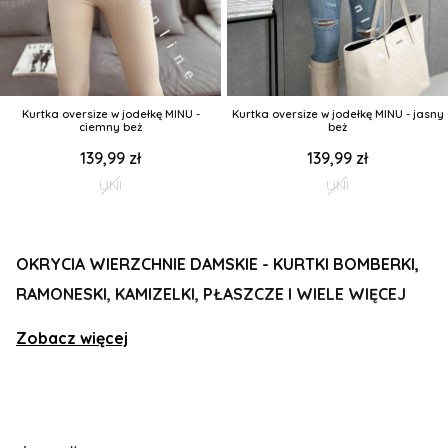
Kurtka oversize w jodełkę MINU -
Kurtka oversize w jodełkę MINU - jasny
ciemny beż
beż
139,99 zł
139,99 zł
UNI
UNI
OKRYCIA WIERZCHNIE DAMSKIE - KURTKI BOMBERKI,
RAMONESKI, KAMIZELKI, PŁASZCZE I WIELE WIĘCEJ
Kategoria damskie okrycia wierzchnie oferuje szeroką
Zobacz więcej
gamę
okryć wierzchnich dla kobiet
, które łączą w
sobie styl, funkcjonalność i komfort noszenia. Nasza
kolekcja obejmuje
płaszcze
,
kamizelki
, lekkie
bomberki
,
kurtki jeansowe
idealne na cieplejsze dni oraz stylowe
ramoneski
i eleganckie
marynarki
, które dodadzą klasy