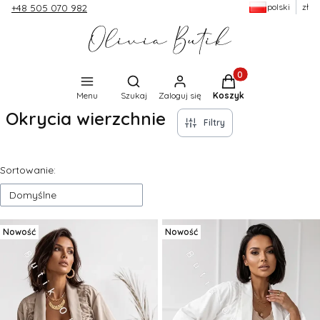
polski
zł
+48 505 070 982
Produkty w koszyku:
Otwórz wyszukiwarkę
Menu
Szukaj
Zaloguj się
Koszyk
Okrycia wierzchnie
Filtry
Lista produktów
Sortowanie:
Domyślne
Nowość
Nowość