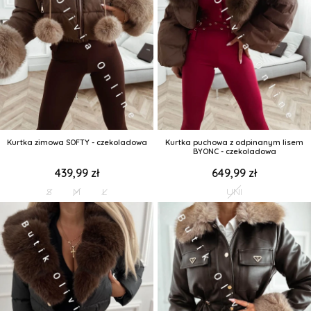
Kurtka zimowa SOFTY - czekoladowa
Kurtka puchowa z odpinanym lisem
BYONC - czekoladowa
439,99 zł
649,99 zł
S
M
L
UNI