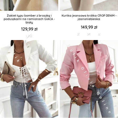
Żakiet typu bomber z broszką i
Kurtka jeansowa krótka CROP DENIM -
poduszkami na ramionach GIACA -
jasnoniebieska
biały
149,99 zł
129,99 zł
S
M
L
UNI