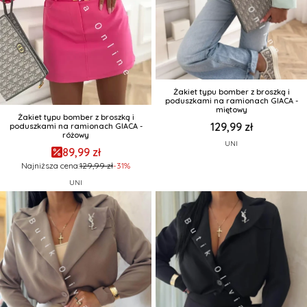
Żakiet typu bomber z broszką i
poduszkami na ramionach GIACA -
miętowy
Żakiet typu bomber z broszką i
129,99 zł
poduszkami na ramionach GIACA -
różowy
UNI
89,99 zł
Najniższa cena:
129,99 zł
-31%
UNI