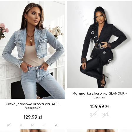
Marynarka z koronką GLAMOUR -
czarna
Kurtka jeansowa krótka VINTAGE -
159,99 zł
niebieska
S/M
M/L
129,99 zł
XS
S
M
L
XL