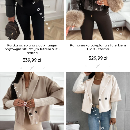
Kurtka ocieplana z odpinanym
Ramoneska ocieplana z futerkiem
brązowym sztucznym futrem SKY -
LIVIO - czarna
czarna
329,99 zł
339,99 zł
S
M
L
S
M
L