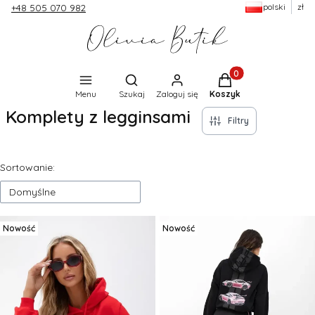
polski
zł
+48 505 070 982
Produkty w koszyku:
Otwórz wyszukiwarkę
Menu
Szukaj
Zaloguj się
Koszyk
Komplety z legginsami
Filtry
Lista produktów
Sortowanie:
Domyślne
Nowość
Nowość