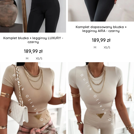
Komplet dopasowany bluzka +
legginsy AIRA - czarny
Komplet bluzka + legginsy LUXURY -
189,99 zł
czarny
M
XS/S
189,99 zł
M
XS/S