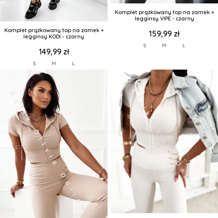
Komplet prążkowany top na zamek +
legginsy VIPE - czarny
Komplet prążkowany top na zamek +
159,99 zł
legginsy KODI - czarny
S
M
L
149,99 zł
S
M
L