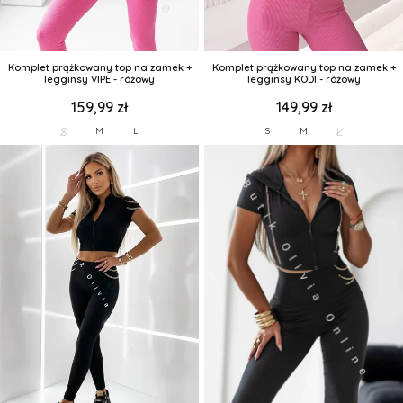
Komplet prążkowany top na zamek +
Komplet prążkowany top na zamek +
legginsy VIPE - różowy
legginsy KODI - różowy
159,99 zł
149,99 zł
S
L
M
L
S
M