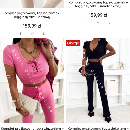
Komplet prążkowany top na zamek +
legginsy VIPE - śmietankowy
Komplet prążkowany top na zamek +
159,99 zł
legginsy VIPE - beżowy
S
M
L
159,99 zł
M
S
L
Okazja
Komplet prążkowany top z wiązaniem +
Komplet prążkowany top z dekoltem +