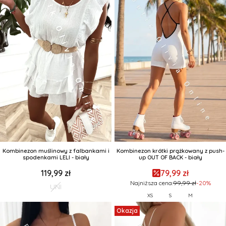
Kombinezon muślinowy z falbankami i
Kombinezon krótki prążkowany z push-
spodenkami LELI - biały
up OUT OF BACK - biały
119,99 zł
79,99 zł
Najniższa cena:
99,99 zł
-20%
UNI
XS
S
M
Okazja