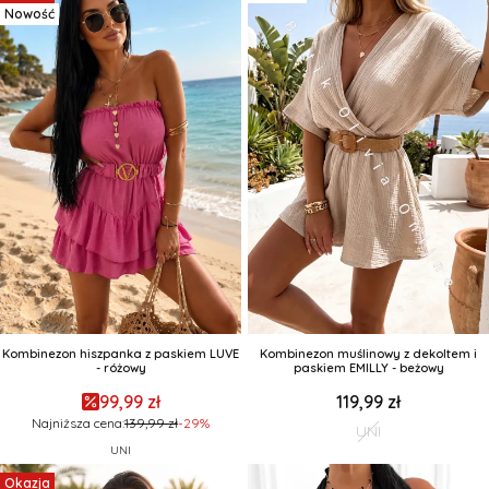
Nowość
Kombinezon hiszpanka z paskiem LUVE
Kombinezon muślinowy z dekoltem i
- różowy
paskiem EMILLY - beżowy
99,99 zł
119,99 zł
Najniższa cena:
139,99 zł
-29%
UNI
UNI
Okazja