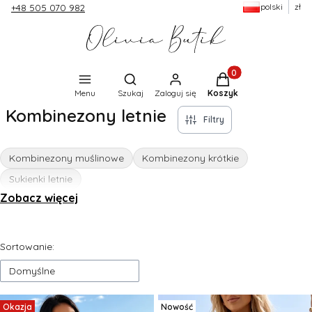
polski
zł
+48 505 070 982
Produkty w koszyku:
Otwórz wyszukiwarkę
Menu
Szukaj
Zaloguj się
Koszyk
Kombinezony letnie
Filtry
Kombinezony muślinowe
Kombinezony krótkie
Sukienki letnie
Zobacz więcej
Lista produktów
Sortowanie:
Domyślne
Okazja
Nowość