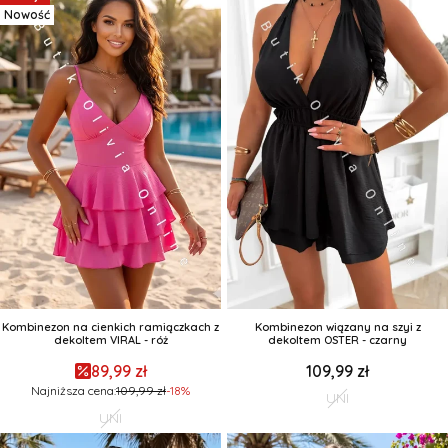
Nowość
Kombinezon na cienkich ramiączkach z
Kombinezon wiązany na szyi z
dekoltem VIRAL - róż
dekoltem OSTER - czarny
89,99 zł
109,99 zł
Najniższa cena:
109,99 zł
-18%
UNI
UNI