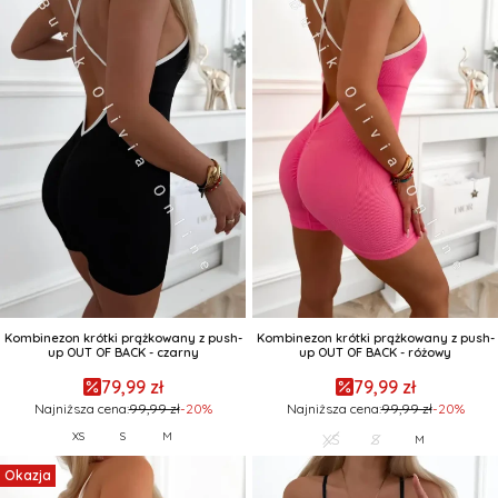
Kombinezon krótki prążkowany z push-
Kombinezon krótki prążkowany z push-
up OUT OF BACK - czarny
up OUT OF BACK - różowy
79,99 zł
79,99 zł
Najniższa cena:
99,99 zł
-20%
Najniższa cena:
99,99 zł
-20%
XS
S
M
XS
S
M
Okazja