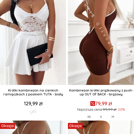
Krótki kombinezon na cienkich
Kombinezon krótki prążkowany z push-
ramiączkach z paskiem TUTA - biały
up OUT OF BACK - brązowy
129,99 zł
79,99 zł
Najniższa cena:
99,99 zł
-20%
UNI
XS
S
M
Okazja
Okazja