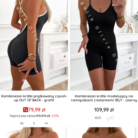
Kombinezon krótki prążkowany z push-
Kombinezon krótki modelujący na
up OUT OF BACK - grafit
ramiączkach z kolarkami SELY - czarny
79,99 zł
109,99 zł
Najniższa cena:
99,99 zł
-20%
S/M
XS/S
XS
S
M