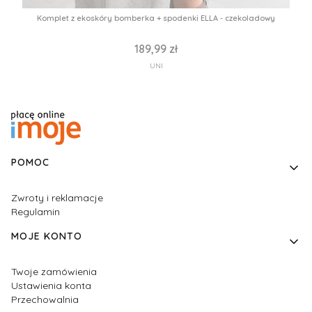
Komplet z ekoskóry bomberka + spodenki ELLA - czekoladowy
189,99 zł
UNI
Linki w stopce
POMOC
Zwroty i reklamacje
Regulamin
MOJE KONTO
Twoje zamówienia
Ustawienia konta
Przechowalnia