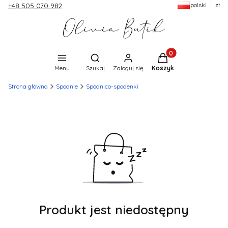
polski
zł
+48 505 070 982
Produkty w koszyku:
Otwórz wyszukiwarkę
Menu
Szukaj
Zaloguj się
Koszyk
Strona główna
Spodnie
Spódnico-spodenki
Produkt jest niedostępny