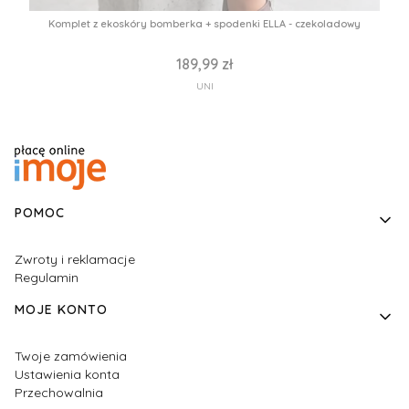
Komplet z ekoskóry bomberka + spodenki ELLA - czekoladowy
189,99 zł
UNI
Linki w stopce
POMOC
Zwroty i reklamacje
Regulamin
MOJE KONTO
Twoje zamówienia
Ustawienia konta
Przechowalnia